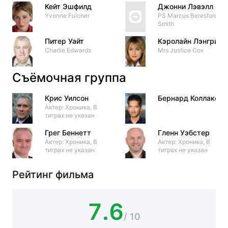
Кейт Эшфилд
Джонни Лэвэлл
Yvonne Fulcher
PS Marcus Beresford-
Smith
Питер Уайт
Кэролайн Лэнгриш
Charlie Edwards
Mrs Justice Cox
Съёмочная группа
Крис Уилсон
Бернард Коллако
Актер: Хроника, В
титрах не указан
Грег Беннетт
Гленн Уэбстер
Актер: Хроника, В
Актер: Хроника, В
титрах не указан
титрах не указан
Рейтинг фильма
7.6
/ 10