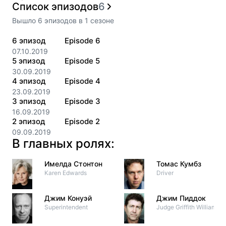
Список эпизодов
6
Вышло
6
эпизодов
в
1
сезоне
6
эпизод
Episode 6
07.10.2019
5
эпизод
Episode 5
30.09.2019
4
эпизод
Episode 4
23.09.2019
3
эпизод
Episode 3
16.09.2019
2
эпизод
Episode 2
09.09.2019
В главных ролях:
Имелда Стонтон
Томас Кумбз
Karen Edwards
Driver
Джим Конуэй
Джим Пиддок
Superintendent
Judge Griffith Williams