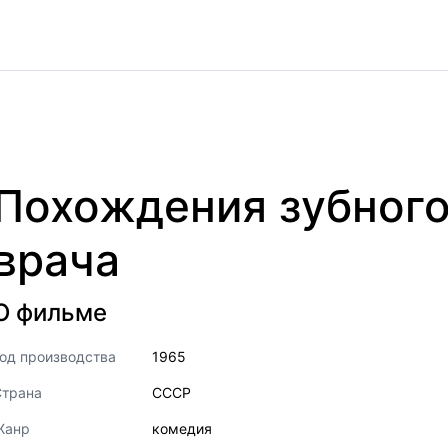
Похождения зубног
врача
О фильме
од производства
1965
Страна
СССР
Жанр
комедия