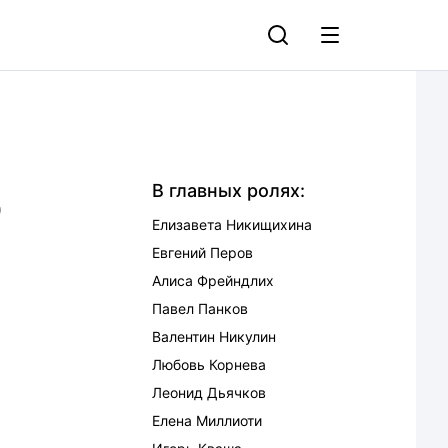
о
В главных ролях:
Елизавета Никищихина
Евгений Перов
Алиса Фрейндлих
Павел Панков
Валентин Никулин
Любовь Корнева
Леонид Дьячков
Елена Миллиоти