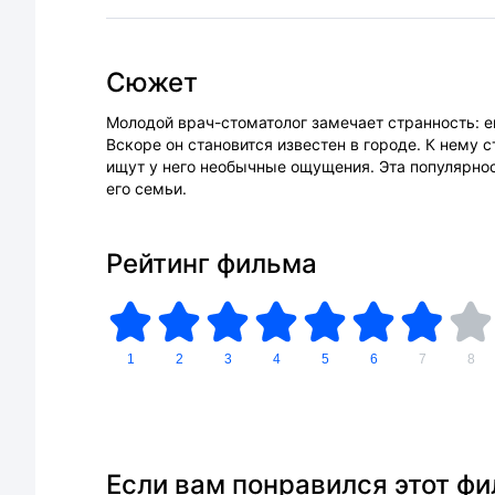
Сюжет
Молодой врач-стоматолог замечает странность: е
Вскоре он становится известен в городе. К нему 
ищут у него необычные ощущения. Эта популярно
его семьи.
Рейтинг фильма
1
2
3
4
5
6
7
8
Если вам понравился этот ф