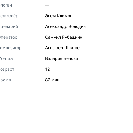
логан
—
Режиссёр
Элем Климов
Сценарий
Александр Володин
Оператор
Самуил Рубашкин
Композитор
Альфред Шнитке
Монтаж
Валерия Белова
озраст
12+
Время
82 мин.