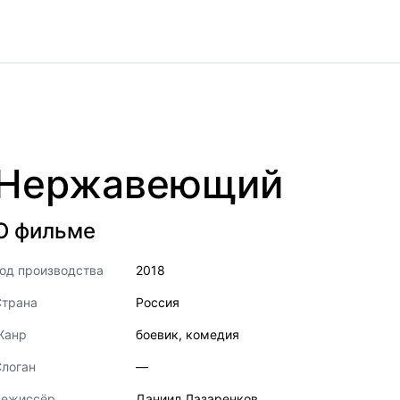
Нержавеющий
О фильме
од производства
2018
Страна
Россия
Жанр
боевик
,
комедия
логан
—
Режиссёр
Даниил Лазаренков