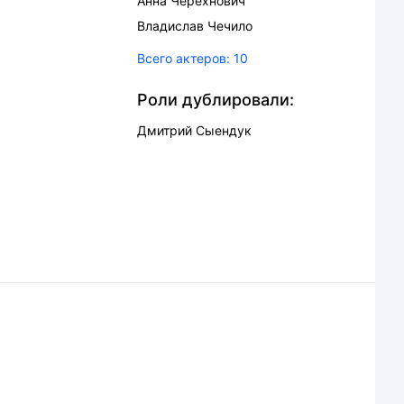
Анна Черехнович
Владислав Чечило
Всего актеров:
10
Роли дублировали:
Дмитрий Сыендук