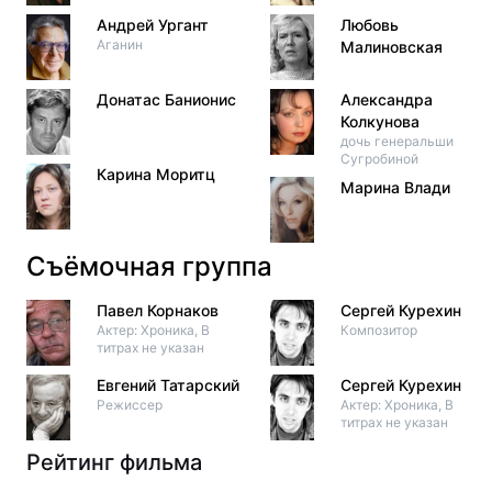
Андрей Ургант
Любовь
Аганин
Малиновская
Донатас Банионис
Александра
Колкунова
дочь генеральши
Сугробиной
Карина Моритц
Марина Влади
Съёмочная группа
Павел Корнаков
Сергей Курехин
Актер: Хроника, В
Композитор
титрах не указан
Евгений Татарский
Сергей Курехин
Режиссер
Актер: Хроника, В
титрах не указан
Рейтинг фильма