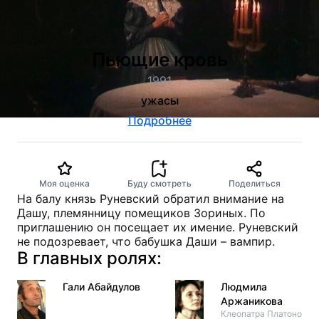
Пьющие кровь
1991
ужасы
Подробнее
Моя оценка
Буду смотреть
Поделиться
На балу князь Руневский обратил внимание на
Дашу, племянницу помещиков Зориных. По
приглашению он посещает их имение. Руневский
не подозревает, что бабушка Даши – вампир.
В главных ролях:
Гали Абайдулов
Людмила
Аржаникова
Клеопатра Платоновна