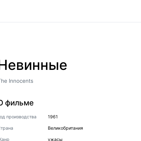
Невинные
The Innocents
О фильме
од производства
1961
Страна
Великобритания
Жанр
ужасы