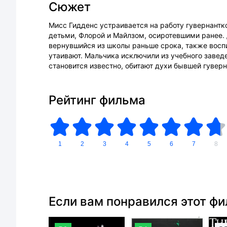
Сюжет
Мисс Гидденс устраивается на работу гувернантк
детьми, Флорой и Майлзом, осиротевшими ранее. 
вернувшийся из школы раньше срока, также воспи
утаивают. Мальчика исключили из учебного заведе
становится известно, обитают духи бывшей гуверн
Рейтинг фильма
1
2
3
4
5
6
7
8
Если вам понравился этот ф