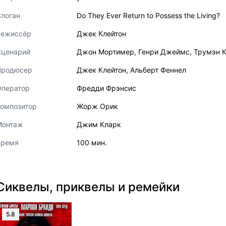
логан
Do They Ever Return to Possess the Living?
Режиссёр
Джек Клейтон
Сценарий
Джон Мортимер
,
Генри Джеймс
,
Трумэн К
Продюсер
Джек Клейтон
,
Альберт Феннел
Оператор
Фредди Фрэнсис
Композитор
Жорж Орик
Монтаж
Джим Кларк
Время
100 мин.
Сиквелы, приквелы и ремейки
5.8