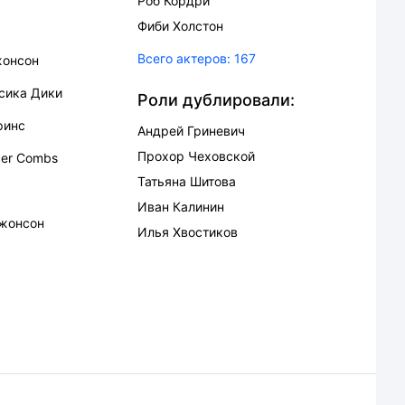
Роб Кордри
Фиби Холстон
Всего актеров:
167
жонсон
сика Дики
Роли дублировали:
ринс
Андрей Гриневич
Прохор Чеховской
er Combs
Татьяна Шитова
Иван Калинин
жонсон
Илья Хвостиков