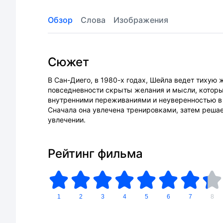
Обзор
Слова
Изображения
Сюжет
В Сан-Диего, в 1980-х годах, Шейла ведет тихую
повседневности скрыты желания и мысли, которы
внутренними переживаниями и неуверенностью в с
Сначала она увлечена тренировками, затем решае
увлечении.
Рейтинг фильма
1
2
3
4
5
6
7
8