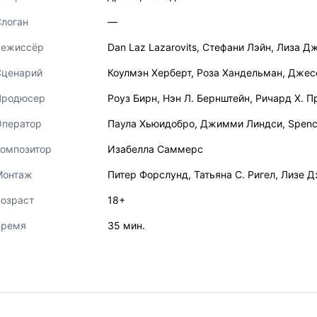
логан
—
Режиссёр
Dan Laz Lazarovits
,
Стефани Лэйн
,
Лиза Д
Сценарий
Коулмэн Херберт
,
Роза Хандельман
,
Джес
Продюсер
Роуз Бирн
,
Нэн Л. Бернштейн
,
Ричард Х. П
Оператор
Паула Хьюидобро
,
Джимми Линдси
,
Spenc
Композитор
Изабелла Саммерс
Монтаж
Питер Форслунд
,
Татьяна С. Ригел
,
Лизе Д
озраст
18+
Время
35 мин.