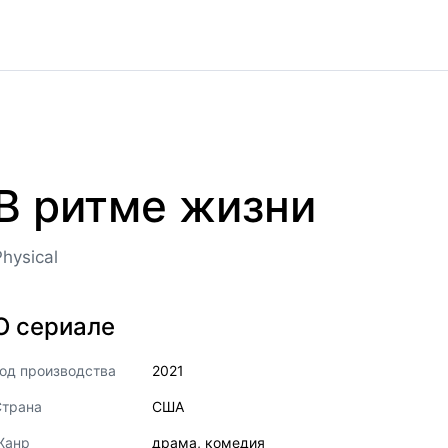
В ритме жизни
Physical
О сериале
од производства
2021
Страна
США
Жанр
драма
,
комедия