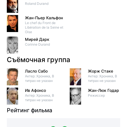
Roland Durand
Жан-Пьер Кальфон
Le chef du Front de
Libération de la Seine et
Oise
Мирей Дарк
Corinne Durand
Съёмочная группа
Ласло Сабо
Жорж Стаке
Актер: Хроника, В
Актер: Хроника, В
титрах не указан
титрах не указан
Ив Афонсо
Жан-Люк Годар
Актер: Хроника, В
Режиссер
титрах не указан
Рейтинг фильма