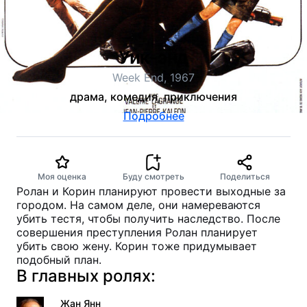
Уик-энд
Week End, 1967
драма, комедия, приключения
Подробнее
Моя оценка
Буду смотреть
Поделиться
Ролан и Корин планируют провести выходные за
городом. На самом деле, они намереваются
убить тестя, чтобы получить наследство. После
совершения преступления Ролан планирует
убить свою жену. Корин тоже придумывает
подобный план.
В главных ролях:
Жан Янн