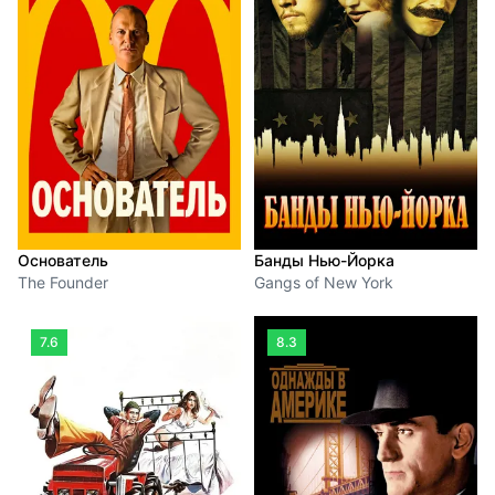
Основатель
Банды Нью-Йорка
The Founder
Gangs of New York
7.6
8.3