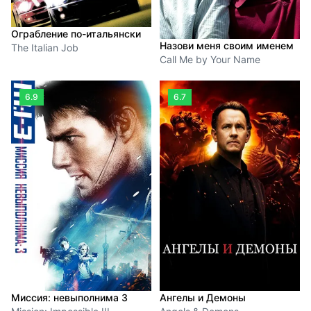
Ограбление по-итальянски
Назови меня своим именем
The Italian Job
Call Me by Your Name
6.9
6.7
Миссия: невыполнима 3
Ангелы и Демоны