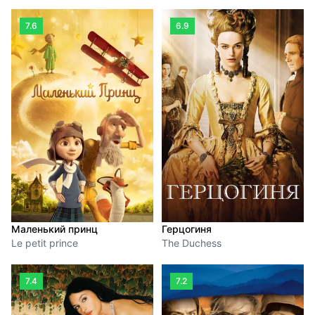
7.6
6.9
Маленький принц
Герцогиня
Le petit prince
The Duchess
7.4
7.2