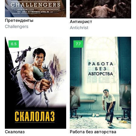
Претенденты
Антихрист
Challengers
Antichrist
6.5
7.7
Скалолаз
Работа без авторства