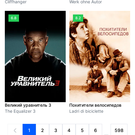
Cliffhanger
Werk ohne Autor
6.8
8.2
Великий уравнитель 3
Похитители велосипедов
The Equalizer 3
Ladri di biciclette
1
2
3
4
5
6
598
…