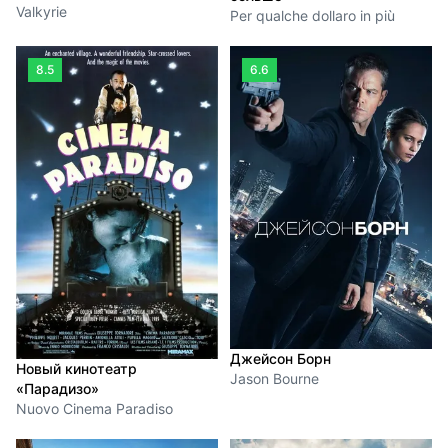
Valkyrie
Per qualche dollaro in più
8.5
6.6
Джейсон Борн
Новый кинотеатр
Jason Bourne
«Парадизо»
Nuovo Cinema Paradiso