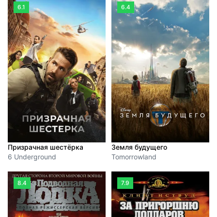
6.1
6.4
Призрачная шестёрка
Земля будущего
6 Underground
Tomorrowland
8.4
7.9