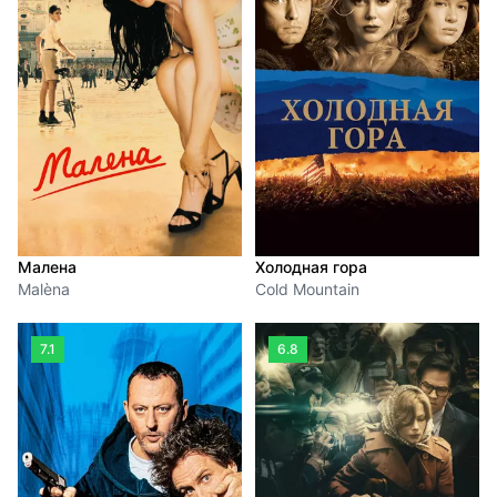
Малена
Холодная гора
Malèna
Cold Mountain
7.1
6.8