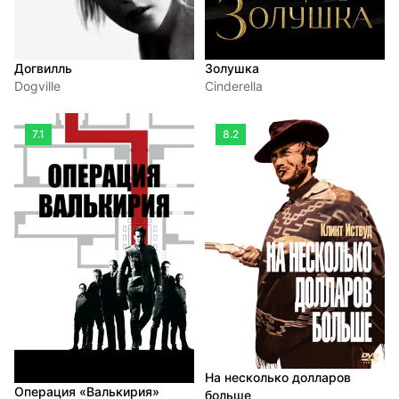
Догвилль
Золушка
Dogville
Cinderella
7.1
8.2
На несколько долларов
Операция «Валькирия»
больше