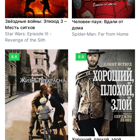
Звёздные войны: Эпизод 3 –
Человек-паук: Вдали от
Месть ситхов
дома
Star Wars: Episode III -
Spider-Man: Far from Home
Revenge of the Sith
8.6
8.8
Хороший, плохой, злой