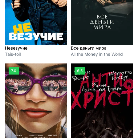
Невезучие
Все деньги мира
Tais-toi!
All the Money in the World
7.0
6.5