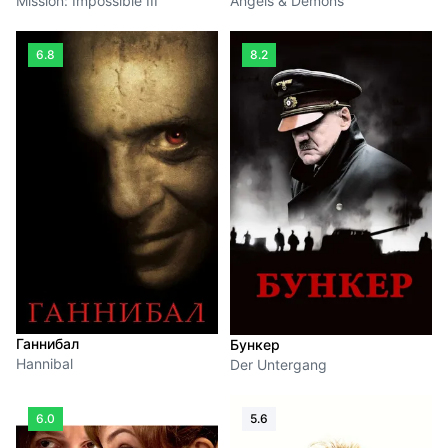
Mission: Impossible III
Angels & Demons
6.8
8.2
Ганнибал
Бункер
Hannibal
Der Untergang
6.0
5.6