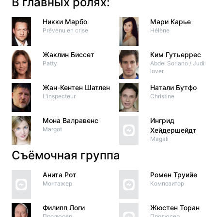
В главных ролях:
Никки Марбо
Мари Карье
Prévenu en crise
Hélène
Жаклин Биссет
Ким Гутьеррес
Patty
Abdel Soriano / Judith's
lover
Жан-Кентен Шатлен
Натали Бутфо
L'inspecteur
Christine
Мона Валравенс
Ингрид
Margot
Хейдершейдт
Magali
Съёмочная группа
Анита Рот
Ромен Труийе
Монтажер
Композитор
Филипп Логи
Жюстен Торан
Продюсер
Продюсер