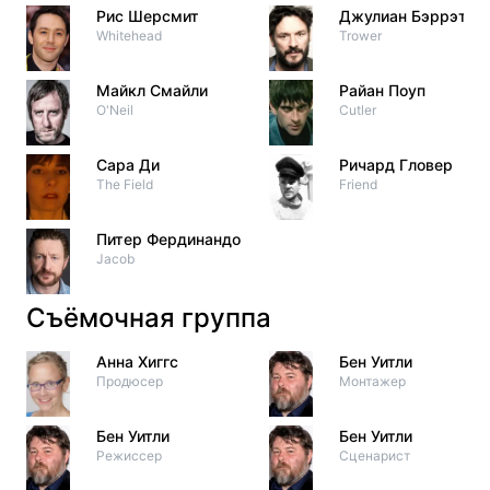
Рис Шерсмит
Джулиан Бэррэтт
Whitehead
Trower
Майкл Смайли
Райан Поуп
O'Neil
Cutler
Сара Ди
Ричард Гловер
The Field
Friend
Питер Фердинандо
Jacob
Съёмочная группа
Анна Хиггс
Бен Уитли
Продюсер
Монтажер
Бен Уитли
Бен Уитли
Режиссер
Сценарист