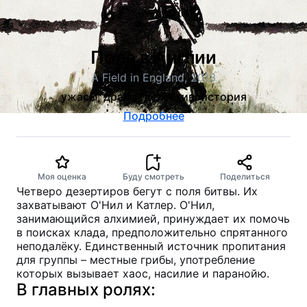
Поле в Англии
A Field in England, 2013
ужасы, драма, детектив, история
Подробнее
Моя оценка
Буду смотреть
Поделиться
Четверо дезертиров бегут с поля битвы. Их
захватывают О'Нил и Катлер. О'Нил,
занимающийся алхимией, принуждает их помочь
в поисках клада, предположительно спрятанного
неподалёку. Единственный источник пропитания
для группы – местные грибы, употребление
которых вызывает хаос, насилие и паранойю.
В главных ролях: