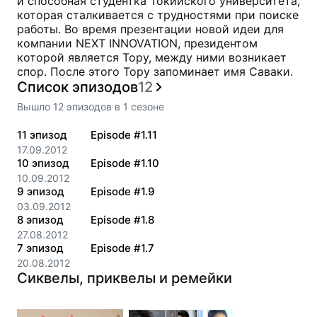
и способная студентка Токийского университета,
которая сталкивается с трудностями при поиске
работы. Во время презентации новой идеи для
компании NEXT INNOVATION, президентом
которой является Тору, между ними возникает
спор. После этого Тору запоминает имя Саваки.
Список эпизодов
12
Вышло
12
эпизодов
в
1
сезоне
11
эпизод
Episode #1.11
17.09.2012
10
эпизод
Episode #1.10
10.09.2012
9
эпизод
Episode #1.9
03.09.2012
8
эпизод
Episode #1.8
27.08.2012
7
эпизод
Episode #1.7
20.08.2012
Сиквелы, приквелы и ремейки