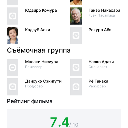
Юдзиро Комура
Такэо Накахара
Fueki Tadamasa
Кадзуё Аоки
Рокуро Абэ
Съёмочная группа
Масаки Нисиура
Наоко Адати
Режиссер
Сценарист
Даисукэ Сэкигути
Рё Танака
Продюсер
Режиссер
Рейтинг фильма
7.4
/ 10