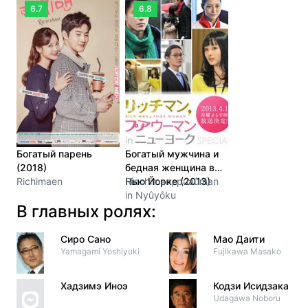
6.7
6.8
Богатый парень
Богатый мужчина и
(2018)
бедная женщина в
Richimaen
Нью Йорке (2013)
Ricchiman, puaûman
in Nyûyôku
В главных ролях:
Сиро Сано
Мао Даити
Yamagami Yoshiyuki
Fujikawa Masako
Хадзимэ Иноэ
Кодзи Исидзака
Udagawa Noboru