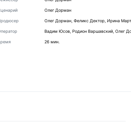
Сценарий
Олег Дорман
Продюсер
Олег Дорман
,
Феликс Дектор
,
Ирина Мар
Оператор
Вадим Юсов
,
Родион Варшавский
,
Олег Д
Время
26 мин.