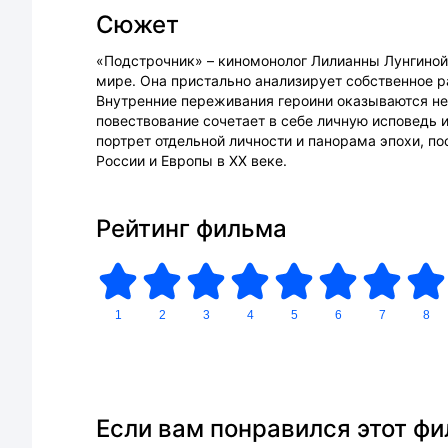
Сюжет
«Подстрочник» – киномонолог Лилианны Лунгиной
мире. Она пристально анализирует собственное р
Внутренние переживания героини оказываются не
повествование сочетает в себе личную исповедь 
портрет отдельной личности и панорама эпохи, по
России и Европы в XX веке.
Рейтинг фильма
1
2
3
4
5
6
7
8
Если вам понравился этот ф