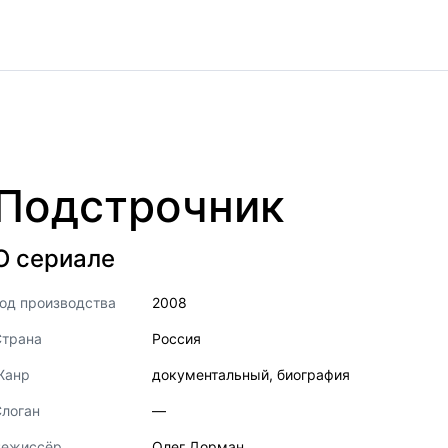
Подстрочник
О сериале
од производства
2008
Страна
Россия
Жанр
документальный
,
биография
логан
—
Режиссёр
Олег Дорман