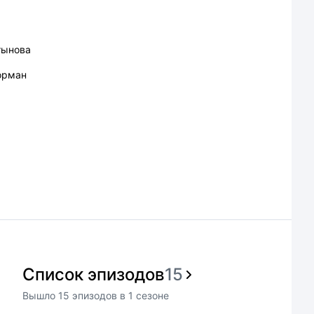
тынова
орман
Список эпизодов
15
Вышло
15
эпизодов
в
1
сезоне