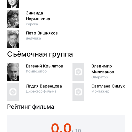
Зинаида
Нарышкина
сорока
Петр Вишняков
дедушка
Съёмочная группа
Евгений Крылатов
Владимир
Композитор
Милованов
Оператор
Лидия Варенцова
Светлана Симухина
Директор фильма
Монтажер
Рейтинг фильма
0.0
/ 10