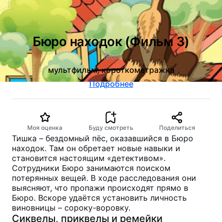
Бюро находок (Фильм 3)
1983
мультфильм, короткометражка
Подробнее
Моя оценка
Буду смотреть
Поделиться
Тишка – бездомный пёс, оказавшийся в Бюро
находок. Там он обретает новые навыки и
становится настоящим «детективом».
Сотрудники Бюро занимаются поиском
потерянных вещей. В ходе расследования они
выясняют, что пропажи происходят прямо в
Бюро. Вскоре удаётся установить личность
виновницы – сороку-воровку.
Сиквелы, приквелы и ремейки