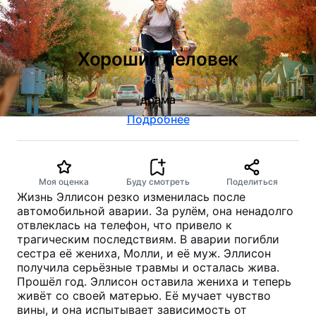
Хороший человек
A Good Person, 2022
драма
Подробнее
Моя оценка
Буду смотреть
Поделиться
Жизнь Эллисон резко изменилась после
автомобильной аварии. За рулём, она ненадолго
отвлеклась на телефон, что привело к
трагическим последствиям. В аварии погибли
сестра её жениха, Молли, и её муж. Эллисон
получила серьёзные травмы и осталась жива.
Прошёл год. Эллисон оставила жениха и теперь
живёт со своей матерью. Её мучает чувство
вины, и она испытывает зависимость от