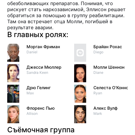
обезболивающих препаратов. Понимая, что
рискует стать наркозависимой, Эллисон решает
обратиться за помощью в группу реабилитации.
Там она встречает отца Молли, погибшей в
результате аварии.
В главных ролях:
Морган Фриман
Брайан Рохас
Daniel
Diego
Джесси Мюллер
Молли Шеннон
Sandra Keen
Diane
Дрю Гелинг
Селеста О’Коннор
Max
Ryan
Флоренс Пью
Алекс Вулф
Allison
Mark
Съёмочная группа