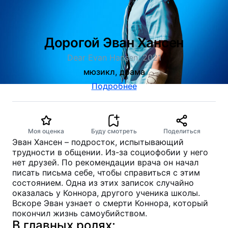
Дорогой Эван Хансен
Dear Evan Hansen, 2021
мюзикл, драма
Подробнее
Моя оценка
Буду смотреть
Поделиться
Эван Хансен – подросток, испытывающий
трудности в общении. Из-за социофобии у него
нет друзей. По рекомендации врача он начал
писать письма себе, чтобы справиться с этим
состоянием. Одна из этих записок случайно
оказалась у Коннора, другого ученика школы.
Вскоре Эван узнает о смерти Коннора, который
покончил жизнь самоубийством.
В главных ролях: