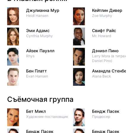
Джулианна Мур
Кейтлин Дивер
Heidi Hansen
Zoe Murphy
Эми Адамс
Свифт Райс
Cynthia Murphy
Mr. Howard
Айзек Пауэлл
Дэниэл Пино
Rhys
Larry Mora (в титрах:
Daniel Pino)
Бен Платт
Амандла Стенберг
Evan Hansen
Alana Beck
Съёмочная группа
Бет Микл
Бендж Пасек
Художник-постановщик
Продюсер
Бендж Пасек
Бендж Пасек