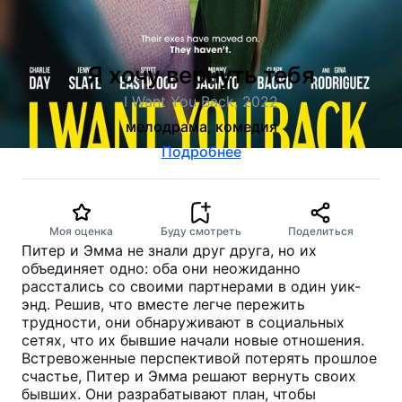
Я хочу вернуть тебя
I Want You Back, 2022
мелодрама, комедия
Подробнее
Моя оценка
Буду смотреть
Поделиться
Питер и Эмма не знали друг друга, но их
объединяет одно: оба они неожиданно
расстались со своими партнерами в один уик-
энд. Решив, что вместе легче пережить
трудности, они обнаруживают в социальных
сетях, что их бывшие начали новые отношения.
Встревоженные перспективой потерять прошлое
счастье, Питер и Эмма решают вернуть своих
бывших. Они разрабатывают план, чтобы