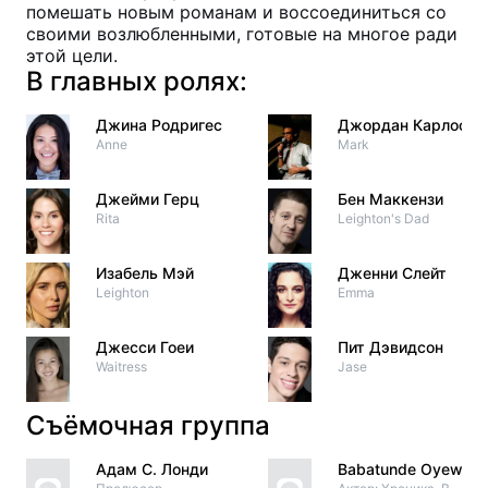
помешать новым романам и воссоединиться со
своими возлюбленными, готовые на многое ради
этой цели.
В главных ролях:
Джина Родригес
Джордан Карлос
Anne
Mark
Джейми Герц
Бен Маккензи
Rita
Leighton's Dad
Изабель Мэй
Дженни Слейт
Leighton
Emma
Джесси Гоеи
Пит Дэвидсон
Waitress
Jase
Съёмочная группа
Адам С. Лонди
Babatunde Oyewo