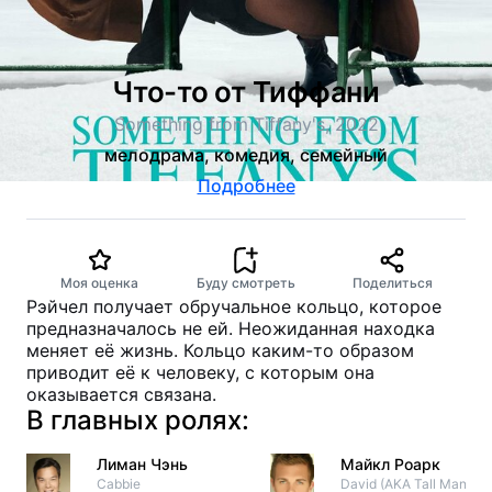
Что-то от Тиффани
Something from Tiffany's, 2022
мелодрама, комедия, семейный
Подробнее
Моя оценка
Буду смотреть
Поделиться
Рэйчел получает обручальное кольцо, которое
предназначалось не ей. Неожиданная находка
меняет её жизнь. Кольцо каким-то образом
приводит её к человеку, с которым она
оказывается связана.
В главных ролях:
Лиман Чэнь
Майкл Роарк
Cabbie
David (AKA Tall Man)