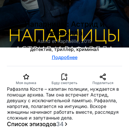
Напарницы: Астрид и
Рафаэлла
Astrid et Raphaëlle, 2019
детектив, триллер, криминал
Подробнее
Моя оценка
Буду смотреть
Поделиться
Рафаэлла Косте – капитан полиции, нуждается в
помощи архива. Там она встречает Астрид,
девушку с исключительной памятью. Рафаэлла,
напротив, полагается на интуицию. Вскоре
женщины начинают работать вместе, расследуя
сложные и запутанные дела.
Список эпизодов
34