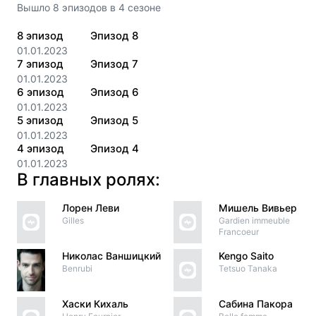
Вышло
8
эпизодов
в
4
сезоне
8
эпизод
Эпизод 8
01.01.2023
7
эпизод
Эпизод 7
01.01.2023
6
эпизод
Эпизод 6
01.01.2023
5
эпизод
Эпизод 5
01.01.2023
4
эпизод
Эпизод 4
01.01.2023
В главных ролях:
Лорен Леви
Мишель Вивьер
Gilles
Gardien immeuble
Francoeur
Николас Ваншицкий
Kengo Saito
Benrubi
Tetsuo Tanaka
Хаски Кихаль
Сабина Пакора