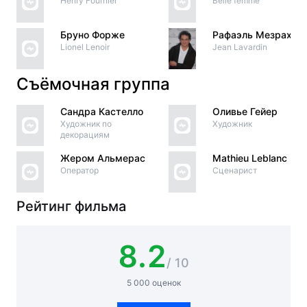
Henry Fournier
Belle femme
Бруно Форже
Рафаэль Мезрахи
Lionel Lenoir
Jean Lavardin
Съёмочная группа
Сандра Кастелло
Оливье Гейер
Художник по
Художник
декорациям
Жером Альмерас
Mathieu Leblanc
Оператор
Сценарист
Рейтинг фильма
8.2
/ 10
5 000 оценок