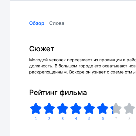
Обзор
Слова
Сюжет
Молодой человек переезжает из провинции в райо
должность. В большом городе его охватывают нов
раскрепощенным. Вскоре он узнает о схеме отмыв
Рейтинг фильма
1
2
3
4
5
6
7
8