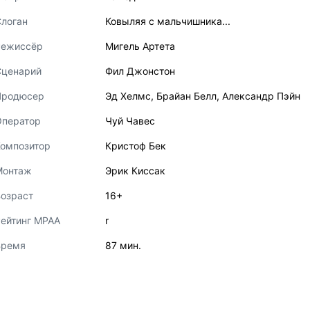
логан
Ковыляя с мальчишника...
Режиссёр
Мигель Артета
Сценарий
Фил Джонстон
Продюсер
Эд Хелмс
,
Брайан Белл
,
Александр Пэйн
Оператор
Чуй Чавес
Композитор
Кристоф Бек
Монтаж
Эрик Киссак
озраст
16+
ейтинг MPAA
r
Время
87 мин.