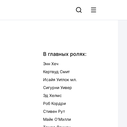
В главных ролях:
Энн Хеч
Кертвуд Смит
Исайя Уитлок мл.
Сигурни Уивер
Эд Хелмс
Роб Кордри
Стивен Рут
Майк О’Мэлли