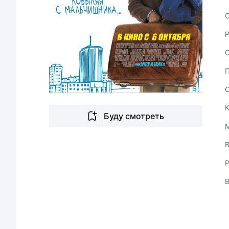
С
Буду смотреть
В
Р