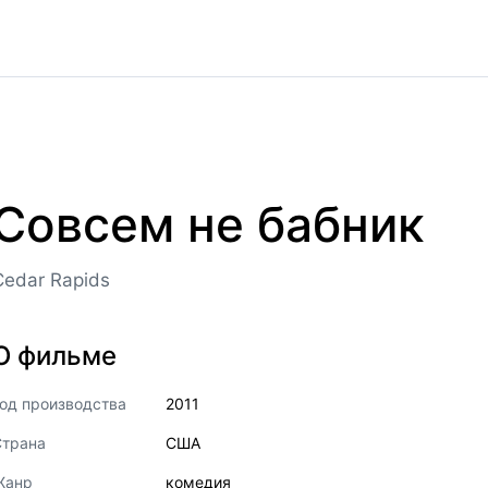
Совсем не бабник
Cedar Rapids
О фильме
од производства
2011
Страна
США
Жанр
комедия