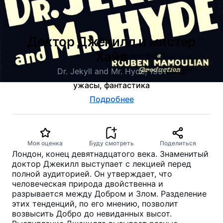
Доктор Джекилл и мистер
Хайд
Dr. Jekyll and Mr. Hyde, 1931
ужасы, фантастика
Подробнее
Моя оценка
Буду смотреть
Поделиться
Лондон, конец девятнадцатого века. Знаменитый
доктор Джекилл выступает с лекцией перед
полной аудиторией. Он утверждает, что
человеческая природа двойственна и
разрывается между Добром и Злом. Разделение
этих тенденций, по его мнению, позволит
возвысить Добро до невиданных высот.