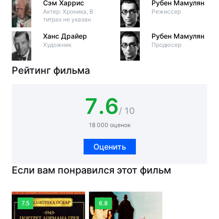
Сэм Харрис
Рубен Мамулян
Актер: Хроника, В
Режиссер
титрах не указан
Ханс Драйер
Рубен Мамулян
Художник
Продюсер
Рейтинг фильма
7.6
/ 10
18 000 оценок
Оценить
Если вам понравился этот фильм
7.5
6.8