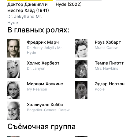
Доктор Джекилл и
Hyde (2022)
мистер Хайд (1941)
Dr. Jekyll and Mr.
Hyde
В главных ролях:
Фредрик Марч
Роуз Хобарт
Dr. Henry Jekyll / Mr.
Muriel Carew
Hyde
Холмс Херберт
Темпе Пиготт
Dr. Lanyon
Mrs. Hawkins
Мириам Хопкинс
Эдгар Нортон
Ivy Pearson
Poole
Хэллиуэлл Хоббс
Brigadier-General Carew
Съёмочная группа