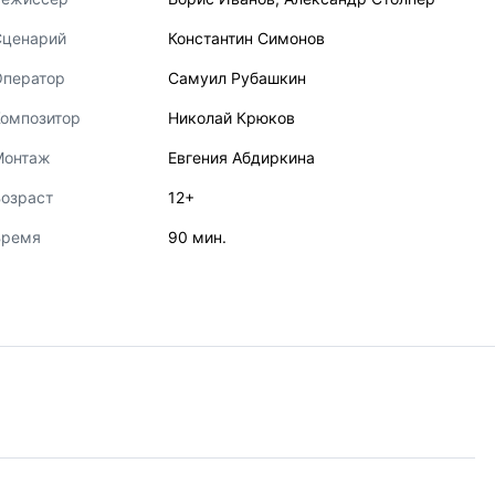
Сценарий
Константин Симонов
Оператор
Самуил Рубашкин
Композитор
Николай Крюков
Монтаж
Евгения Абдиркина
озраст
12+
Время
90 мин.