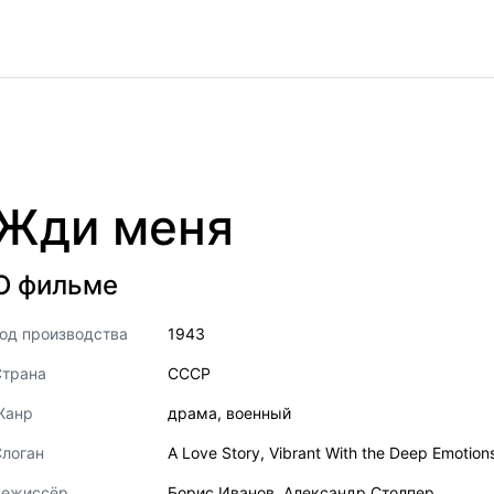
Жди меня
О фильме
од производства
1943
Страна
СССР
Жанр
драма
,
военный
логан
A Love Story, Vibrant With the Deep Emotion
Режиссёр
Борис Иванов
,
Александр Столпер