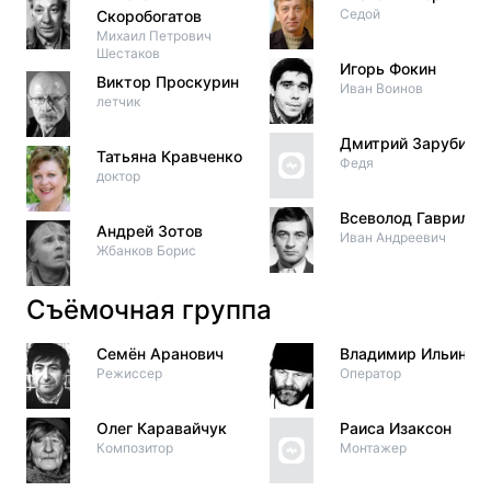
Седой
Скоробогатов
Михаил Петрович
Шестаков
Игорь Фокин
Виктор Проскурин
Иван Воинов
летчик
Дмитрий Зарубин
Татьяна Кравченко
Федя
доктор
Всеволод Гаврилов
Андрей Зотов
Иван Андреевич
Жбанков Борис
Съёмочная группа
Семён Аранович
Владимир Ильин
Режиссер
Оператор
Олег Каравайчук
Раиса Изаксон
Композитор
Монтажер