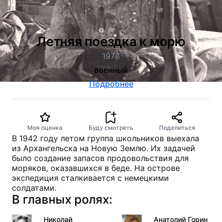
Летняя поездка к морю
1978
военный
Подробнее
Моя оценка
Буду смотреть
Поделиться
В 1942 году летом группа школьников выехала
из Архангельска на Новую Землю. Их задачей
было создание запасов продовольствия для
моряков, оказавшихся в беде. На острове
экспедиция сталкивается с немецкими
солдатами.
В главных ролях:
Николай
Анатолий Горин