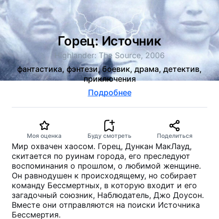
Горец: Источник
Highlander: The Source, 2006
фантастика, фэнтези, боевик, драма, детектив,
приключения
Подробнее
Моя оценка
Буду смотреть
Поделиться
Мир охвачен хаосом. Горец, Дункан МакЛауд,
скитается по руинам города, его преследуют
воспоминания о прошлом, о любимой женщине.
Он равнодушен к происходящему, но собирает
команду Бессмертных, в которую входит и его
загадочный союзник, Наблюдатель, Джо Доусон.
Вместе они отправляются на поиски Источника
Бессмертия.