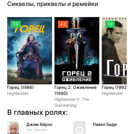
Сиквелы, приквелы и ремейки
7.0
4.2
7.2
Горец (1986)
Горец 2: Оживление
Горец (1992)
Highlander
(1990)
Highlander
Highlander II: The
Quickening
В главных ролях:
Джим Бёрнс
Павел Беди
Joe Dawson