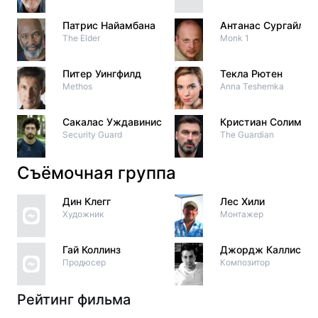
Патрис Найамбана
Антанас Сургайлис
The Elder
Monk 1
Питер Уингфилд
Текла Рютен
Methos
Anna Teshemka
Сакалас Уждавинис
Кристиан Солимен
Security Guard
The Guardian
Съёмочная группа
Дин Клегг
Лес Хили
Художник
Монтажер
Гай Коллинз
Джордж Каллис
Продюсер
Композитор
Рейтинг фильма