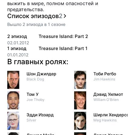
выжить в мире, полном опасностей и
предательства.
Список эпизодов
2
Вышло
2
эпизода
в
1
сезоне
2
эпизод
Treasure Island: Part 2
02.01.2012
1
эпизод
Treasure Island: Part 1
01.01.2012
В главных ролях:
Шон Джилдер
Тоби Регбо
Black Dog
Jim Hawkins
Том У
Дэвид Уилмот
Joe Thoby
William O'Brien
Эдди Иззард
Ширли Хендерсон
Silver
Meg Hawkins