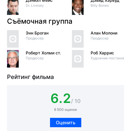
Дэниэл Мейс
Дэвид Хэрвуд
Dr. Livesey
Billy Bones
Съёмочная группа
Энн Броган
Алан Молони
Продюсер
Продюсер
Роберт Холми ст.
Роб Харрис
Продюсер
Художник-постановщи
Рейтинг фильма
6.2
/ 10
6 500 оценок
Оценить