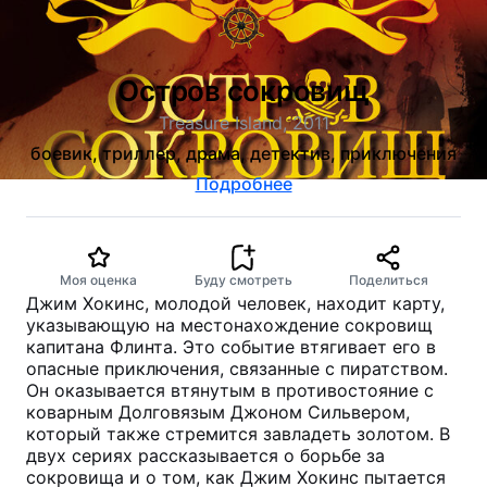
Остров сокровищ
Treasure Island, 2011
боевик, триллер, драма, детектив, приключения
Подробнее
Моя оценка
Буду смотреть
Поделиться
Джим Хокинс, молодой человек, находит карту,
указывающую на местонахождение сокровищ
капитана Флинта. Это событие втягивает его в
опасные приключения, связанные с пиратством.
Он оказывается втянутым в противостояние с
коварным Долговязым Джоном Сильвером,
который также стремится завладеть золотом. В
двух сериях рассказывается о борьбе за
сокровища и о том, как Джим Хокинс пытается