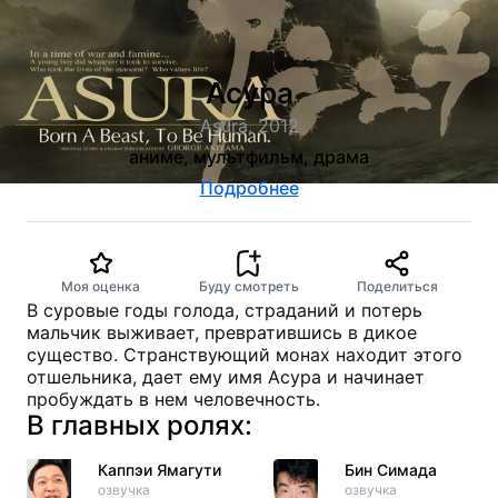
Асура
Asura, 2012
аниме, мультфильм, драма
Подробнее
Моя оценка
Буду смотреть
Поделиться
В суровые годы голода, страданий и потерь
мальчик выживает, превратившись в дикое
существо. Странствующий монах находит этого
отшельника, дает ему имя Асура и начинает
пробуждать в нем человечность.
В главных ролях:
Каппэи Ямагути
Бин Симада
озвучка
озвучка