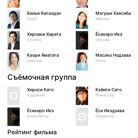
Кинъя Китаодзи
Мэгуми Хаясибара
Hoshi
Wakasa
Хироаки Хирата
Ёсихиро Икэ
Shichiro
озвучка
Каори Ямагата
Масако Нодзава
озвучка
Asura
Съёмочная группа
Хироси Като
Кэйити Сато
Художник
Режиссер
Ёсихиро Икэ
Ёси Икэдзава
Композитор
Продюсер
Рейтинг фильма