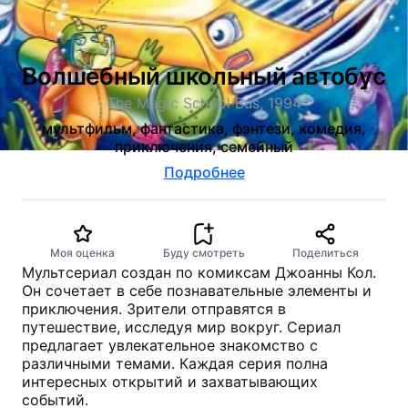
Волшебный школьный автобус
The Magic School Bus, 1994
мультфильм, фантастика, фэнтези, комедия,
приключения, семейный
Подробнее
Моя оценка
Буду смотреть
Поделиться
Мультсериал создан по комиксам Джоанны Кол.
Он сочетает в себе познавательные элементы и
приключения. Зрители отправятся в
путешествие, исследуя мир вокруг. Сериал
предлагает увлекательное знакомство с
различными темами. Каждая серия полна
интересных открытий и захватывающих
событий.