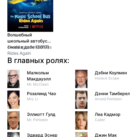
Волшебный
школьный автобус
снова в деле (2017)
The Magic School Bus
Rides Again
В главных ролях:
Малкольм
Дэбни Коулмен
Horace Scope
Макдауэлл
Mr. McClean
Розалинд Чао
Дэнни Тамберелли
Mrs. Li
Arnold Perlstein
Эллиотт Гулд
Леа Кадмор
Mr. Perlstein
Caller
Эдвард Эснер
Джин Мак