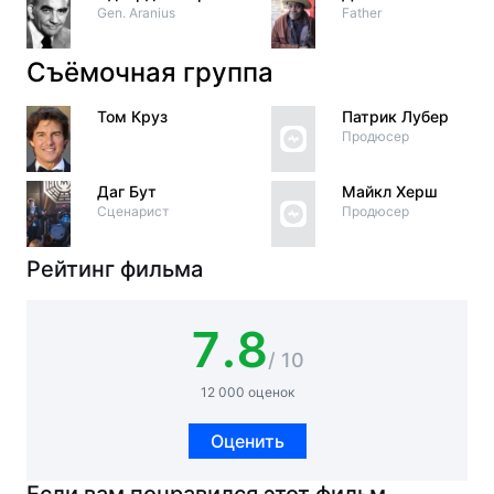
Gen. Aranius
Father
Съёмочная группа
Том Круз
Патрик Лубер
Продюсер
Даг Бут
Майкл Херш
Сценарист
Продюсер
Рейтинг фильма
7.8
/ 10
12 000 оценок
Оценить