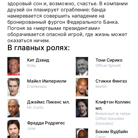
здоровый сон и, возможно, счастье. В компании
друзей он планирует ограбление: банда
намеревается совершить нападение на
бронированный фургон Федерального Банка.
Погоня за «мертвыми президентами»
оборачивается опасной игрой, где жизнь может
оказаться ничем.
В главных ролях:
Кит Дэвид
Тони Сирико
Kirby
Officer Spinelli
Майкл Империоли
Стикки Фингаз
D'ambrosio
Martin
Джеймс Пикенс мл.
Клифтон Коллинз
Mr. Curtis
мл.
Betancourt (в титрах:
Clifton Gonzalez
Фредди Родригес
Gonzalez)
Jose
Боким Вудбайн
Cleon