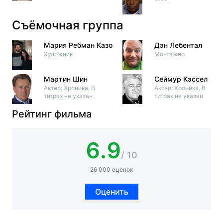
Съёмочная группа
Мария Ребман Казо
Дэн Лебентал
Художник
Монтажер
Мартин Шин
Сеймур Кэссел
Актер: Хроника, В
Актер: Хроника, В
титрах не указан
титрах не указан
Рейтинг фильма
6.9
/ 10
26 000 оценок
Оценить