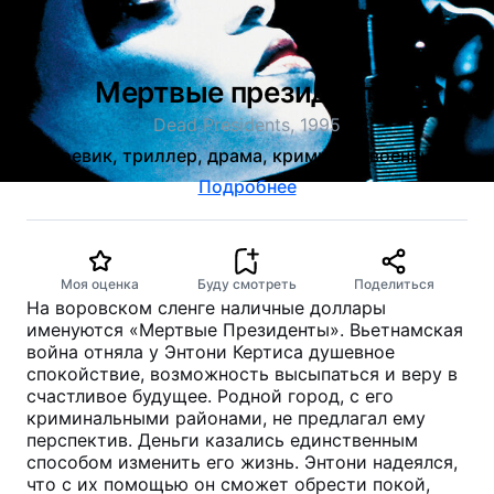
Мертвые президенты
Dead Presidents, 1995
боевик, триллер, драма, криминал, военный
Подробнее
Моя оценка
Буду смотреть
Поделиться
На воровском сленге наличные доллары
именуются «Мертвые Президенты». Вьетнамская
война отняла у Энтони Кертиса душевное
спокойствие, возможность высыпаться и веру в
счастливое будущее. Родной город, с его
криминальными районами, не предлагал ему
перспектив. Деньги казались единственным
способом изменить его жизнь. Энтони надеялся,
что с их помощью он сможет обрести покой,