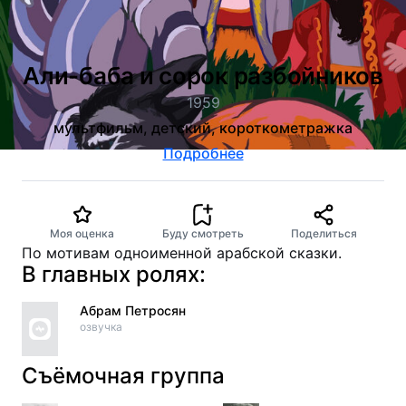
Али-баба и сорок разбойников
1959
мультфильм, детский, короткометражка
Подробнее
Моя оценка
Буду смотреть
Поделиться
По мотивам одноименной арабской сказки.
В главных ролях:
Абрам Петросян
озвучка
Съёмочная группа