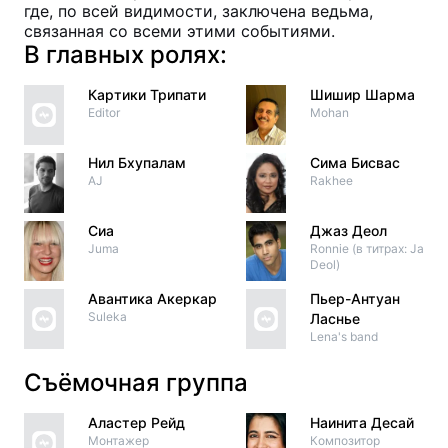
где, по всей видимости, заключена ведьма,
связанная со всеми этими событиями.
В главных ролях:
Картики Трипати
Шишир Шарма
Editor
Mohan
Нил Бхупалам
Сима Бисвас
AJ
Rakhee
Сиа
Джаз Деол
Juma
Ronnie (в титрах: Jaz
Deol)
Авантика Акеркар
Пьер-Антуан
Suleka
Ласнье
Lena's band
Съёмочная группа
Аластер Рейд
Наинита Десай
Монтажер
Композитор