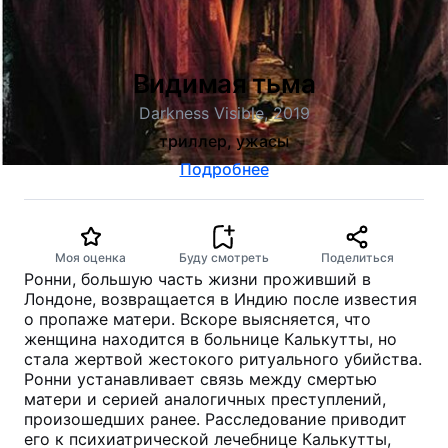
Видимая тьма
Darkness Visible, 2019
триллер, ужасы
Подробнее
Моя оценка
Буду смотреть
Поделиться
Ронни, большую часть жизни проживший в
Лондоне, возвращается в Индию после известия
о пропаже матери. Вскоре выясняется, что
женщина находится в больнице Калькутты, но
стала жертвой жестокого ритуального убийства.
Ронни устанавливает связь между смертью
матери и серией аналогичных преступлений,
произошедших ранее. Расследование приводит
его к психиатрической лечебнице Калькутты,