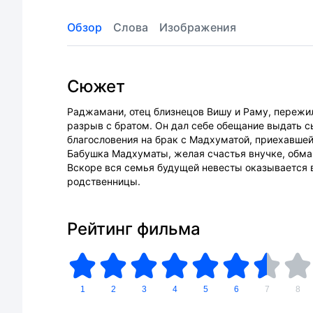
Обзор
Слова
Изображения
Сюжет
Раджамани, отец близнецов Вишу и Раму, пережи
разрыв с братом. Он дал себе обещание выдать с
благословения на брак с Мадхуматой, приехавшей
Бабушка Мадхуматы, желая счастья внучке, обма
Вскоре вся семья будущей невесты оказывается 
родственницы.
Рейтинг фильма
1
2
3
4
5
6
7
8