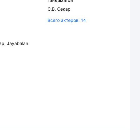
Гандиматхи
С.В. Секар
Всего актеров:
14
ар
,
Jayabalan