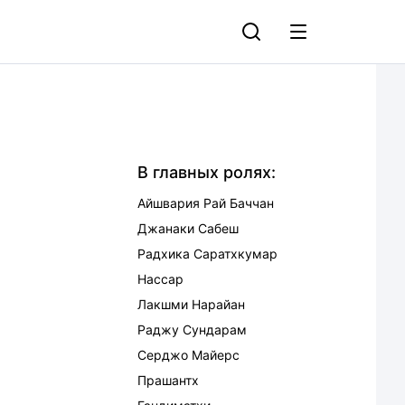
В главных ролях:
Айшвария Рай Баччан
Джанаки Сабеш
Радхика Саратхкумар
Нассар
Лакшми Нарайан
Раджу Сундарам
Серджо Майерс
Прашантх