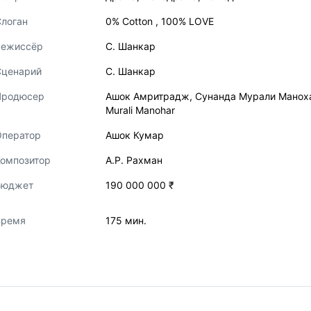
логан
0% Cotton , 100% LOVE
Режиссёр
С. Шанкар
Сценарий
С. Шанкар
Продюсер
Ашок Амритрадж
,
Сунанда Мурали Манох
Murali Manohar
Оператор
Ашок Кумар
Композитор
А.Р. Рахман
Бюджет
190 000 000 ₹
Время
175 мин.