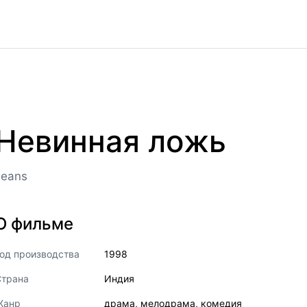
Невинная ложь
Jeans
О фильме
од производства
1998
Страна
Индия
Жанр
драма
,
мелодрама
,
комедия