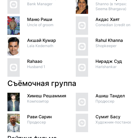
Bank Manager
Shanno (в титрах:
Seema Bhargava)
Маню Риши
Акдас Хаят
Uncle of groom
Comedian (credit only)
Акшай Кумар
Rahul Khanna
Lala Kedernath
Shopkeeper
Rahaao
Нирадж Суд
Husband 1
Harishankar
Съёмочная группа
Химеш Решаммия
Ашиш Тандел
Композитор
Продюсер
Рави Сарин
Сумит Басу
Продюсер
Художник-постановщи