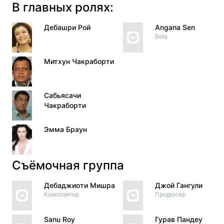
В главных ролях:
Дебашри Рой
Angana Sen
Bela
Митхун Чакраборти
Сабьясачи
Чакраборти
Эмма Браун
Съёмочная группа
Дебаджиоти Мишра
Джой Гангули
Композитор
Продюсер
Sanu Roy
Гурав Пандеу