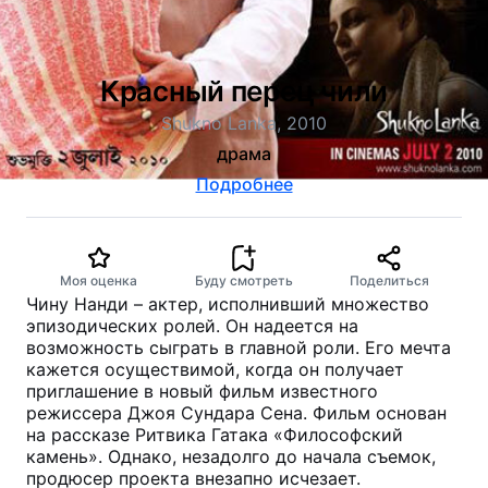
Красный перец чили
Shukno Lanka, 2010
драма
Подробнее
Моя оценка
Буду смотреть
Поделиться
Чину Нанди – актер, исполнивший множество
эпизодических ролей. Он надеется на
возможность сыграть в главной роли. Его мечта
кажется осуществимой, когда он получает
приглашение в новый фильм известного
режиссера Джоя Сундара Сена. Фильм основан
на рассказе Ритвика Гатака «Философский
камень». Однако, незадолго до начала съемок,
продюсер проекта внезапно исчезает.