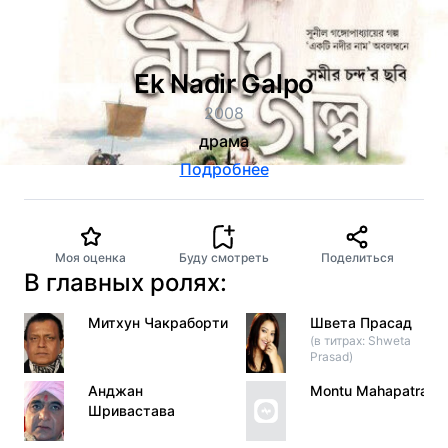
Ek Nadir Galpo
2008
драма
Подробнее
Моя оценка
Буду смотреть
Поделиться
В главных ролях:
Митхун Чакраборти
Швета Прасад
(в титрах: Shweta
Prasad)
Анджан
Montu Mahapatra
Шривастава