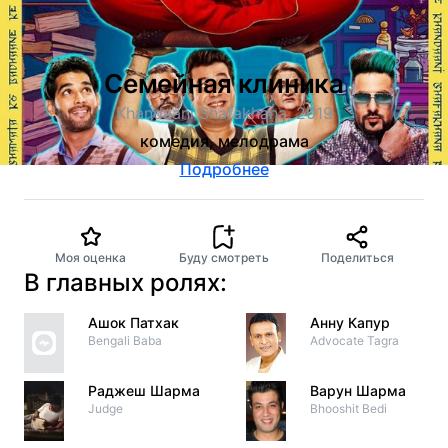
Семейная клиника
Khandaani Shafakhana, 2019
комедия, мелодрама
Подробнее
Моя оценка
Буду смотреть
Поделиться
В главных ролях:
Ашок Патхак
Анну Капур
Bengali Baba
Advocate Tagra
Раджеш Шарма
Варун Шарма
Judge
Bhooshit Bedi