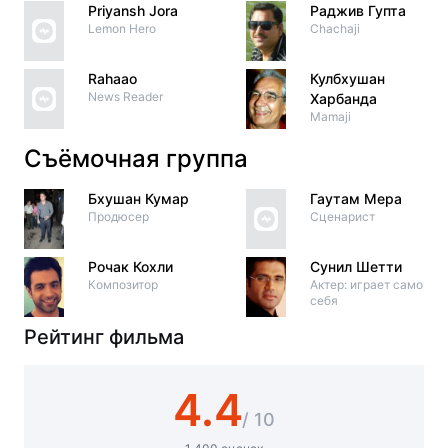
Priyansh Jora
Раджив Гупта
Lemon Hero
Chachaji
Rahaao
Кулбхушан
News Reader
Харбанда
Mamaji
Съёмочная группа
Бхушан Кумар
Гаутам Мера
Продюсер
Сценарист
Рочак Кохли
Сунил Шетти
Композитор
Актер: играет самого
себя
Рейтинг фильма
4.4
/ 10