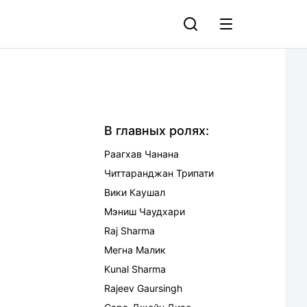
В главных ролях:
Раагхав Чанана
Читтаранджан Трипати
Вики Каушал
Мэниш Чаудхари
Raj Sharma
Мегна Малик
Kunal Sharma
Rajeev Gaursingh