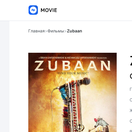
Главная
>
Фильмы
>
Zubaan
Г
С