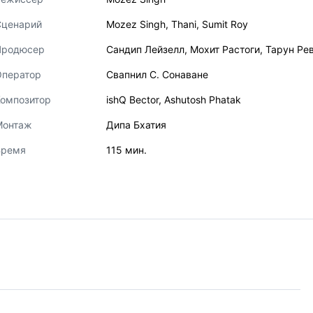
Сценарий
Mozez Singh
,
Thani
,
Sumit Roy
Продюсер
Сандип Лейзелл
,
Мохит Растоги
,
Тарун Ре
Оператор
Свапнил С. Сонаване
Композитор
ishQ Bector
,
Ashutosh Phatak
Монтаж
Дипа Бхатия
Время
115 мин.