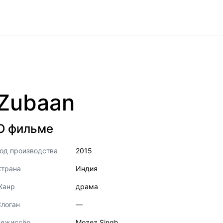
Zubaan
О фильме
од производства
2015
Страна
Индия
Жанр
драма
логан
—
Режиссёр
Mozez Singh