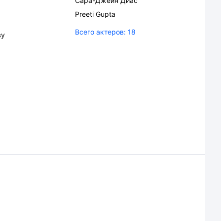
Сара-Джейн Диас
Preeti Gupta
Всего актеров:
18
ву