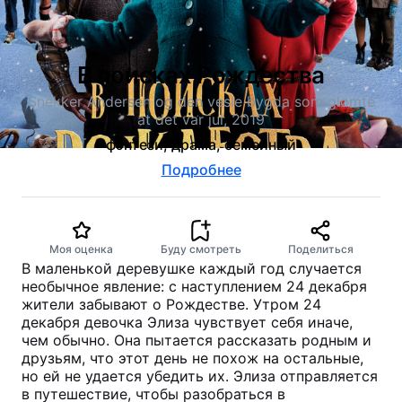
В поисках Рождества
Snekker Andersen og den vesle bygda som glømte
at det var jul, 2019
фэнтези, драма, семейный
Подробнее
Моя оценка
Буду смотреть
Поделиться
В маленькой деревушке каждый год случается
необычное явление: с наступлением 24 декабря
жители забывают о Рождестве. Утром 24
декабря девочка Элиза чувствует себя иначе,
чем обычно. Она пытается рассказать родным и
друзьям, что этот день не похож на остальные,
но ей не удается убедить их. Элиза отправляется
в путешествие, чтобы разобраться в