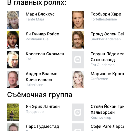
В главных ролях:
Мари Блокхус
Торбьорн Харр
Tante Maja
Fortellerstemme
Ян Гуннар Рэйсе
Тронд Эспен Сейм
Postmann Ole
Snekker Andersen
Кристиан Сколмен
Торунн Лёдемель
Far
Стоккеланд
Fru Gundersen
Андерс Баасмо
Марианне Крогнесс
Ordføreren
Кристиансен
Julenissen
Съёмочная группа
Ян Эрик Лангоен
Стейн Йохан Григ
Продюсер
Хальворсен
Композитор
Ларс Гудместад
Софи Раге Ларсен