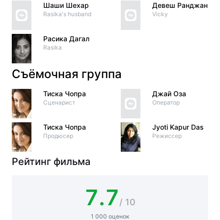
Шаши Шехар
Девеш Ранджан
Rasika's husband
Vicky
Расика Дагал
Rasika
Съёмочная группа
Тиска Чопра
Джай Оза
Сценарист
Оператор
Тиска Чопра
Jyoti Kapur Das
Продюсер
Режиссер
Рейтинг фильма
7.7
/ 10
1 000 оценок