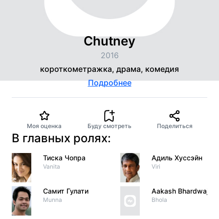
Chutney
2016
короткометражка, драма, комедия
Подробнее
Моя оценка
Буду смотреть
Поделиться
В главных ролях:
Тиска Чопра
Адиль Хуссэйн
Vanita
Viri
Самит Гулати
Aakash Bhardwaj
Munna
Bhola