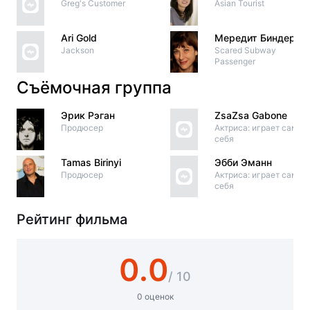
Greg's Customer
Asian Tourist
Ari Gold
Мередит Биндер
Jackson
Scared Subway
Passenger
Съёмочная группа
Эрик Рэган
ZsaZsa Gabone
Продюсер
Актриса: играет саму
себя
Tamas Birinyi
Эбби Эманн
Продюсер
Актриса: играет саму
себя
Рейтинг фильма
0.0
/ 10
0 оценок