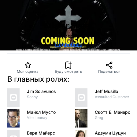
Mister Sister
комедия
Подробнее
Моя оценка
Буду смотреть
Поделиться
В главных ролях:
Jim Sclavunos
Jeff Musillo
Sonny
Assaulted Customer
Майкл Мусто
Скотт Е. Майерс
Vito Leonay
Greg
Вера Майерс
Адзуми Цуцуи