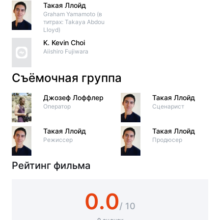
Такая Ллойд
Graham Yamamoto (в
титрах: Takaya Abdou
Lloyd)
K. Kevin Choi
Aiishiro Fujiwara
Съёмочная группа
Джозеф Лоффлер
Такая Ллойд
Оператор
Сценарист
Такая Ллойд
Такая Ллойд
Режиссер
Продюсер
Рейтинг фильма
0.0
/ 10