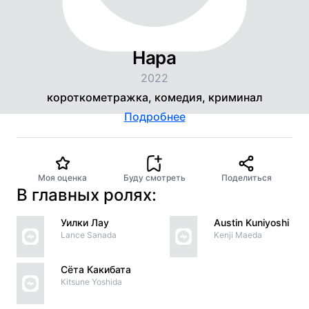
Hapa
2022
короткометражка, комедия, криминал
Подробнее
Моя оценка
Буду смотреть
Поделиться
В главных ролях:
Уилки Лау
Austin Kuniyoshi
Lance Sanada
Kenji Maeda
Сёта Какибата
Kitsune Yoshida