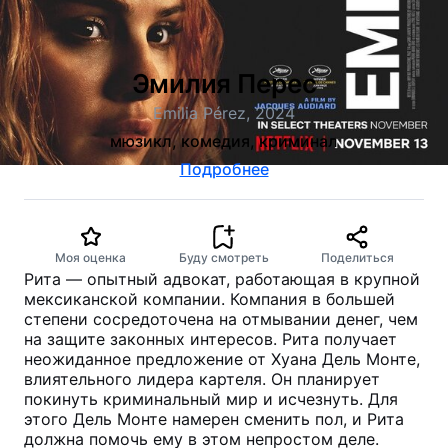
Эмилия Перес
Emilia Pérez, 2024
мюзикл, комедия, криминал
Подробнее
Моя оценка
Буду смотреть
Поделиться
Рита — опытный адвокат, работающая в крупной
мексиканской компании. Компания в большей
степени сосредоточена на отмывании денег, чем
на защите законных интересов. Рита получает
неожиданное предложение от Хуана Дель Монте,
влиятельного лидера картеля. Он планирует
покинуть криминальный мир и исчезнуть. Для
этого Дель Монте намерен сменить пол, и Рита
должна помочь ему в этом непростом деле.