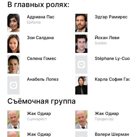
В главных ролях:
Адриана Пас
Эдгар Рамирес
Epifanía
Зои Салдана
Йохан Леви
Soldier
Селена Гомес
Stéphane Ly-Cuong
Анабель Лопез
Карла София Гаско
Съёмочная группа
Жак Одиар
Жак Одиар
Сценарист
Продюсер
Жак Одиар
Валери Шерман