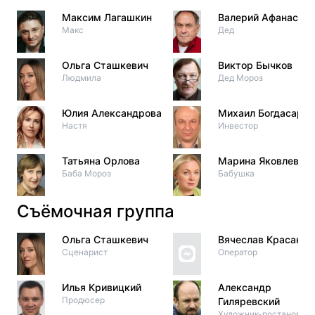
Максим Лагашкин
Валерий Афанасьев
Макс
Дед
Ольга Сташкевич
Виктор Бычков
Людмила
Дед Мороз
Юлия Александрова
Михаил Богдасаров
Настя
Инвестор
Татьяна Орлова
Марина Яковлева
Баба Мороз
Бабушка
Съёмочная группа
Ольга Сташкевич
Вячеслав Красаков
Сценарист
Оператор
Илья Кривицкий
Александр
Продюсер
Гиляревский
Художник-постановщи