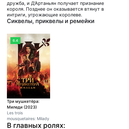
дружба, и Д’Артаньян получает признание
короля. Позднее он оказывается втянут в
интриги, угрожающие королеве.
Сиквелы, приквелы и ремейки
6.4
Три мушкетёра:
Миледи (2023)
Les trois
mousquetaires: Milady
В главных ролях: