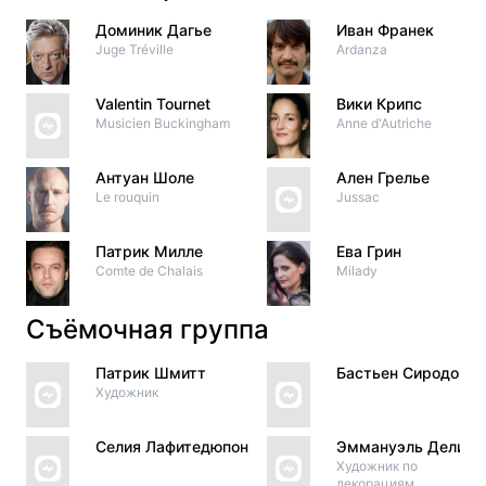
Доминик Дагье
Иван Франек
Juge Tréville
Ardanza
Valentin Tournet
Вики Крипс
Musicien Buckingham
Anne d'Autriche
Антуан Шоле
Ален Грелье
Le rouquin
Jussac
Патрик Милле
Ева Грин
Comte de Chalais
Milady
Съёмочная группа
Патрик Шмитт
Бастьен Сиродо
Художник
Селия Лафитедюпон
Эммануэль Делис
Художник по
декорациям