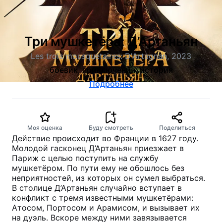
Три мушкетёра: Д’Артаньян
Les trois mousquetaires: D'Artagnan, 2023
боевик, приключения, история
Подробнее
Моя оценка
Буду смотреть
Поделиться
Действие происходит во Франции в 1627 году.
Молодой гасконец Д’Артаньян приезжает в
Париж с целью поступить на службу
мушкетёром. По пути ему не обошлось без
неприятностей, из которых он сумел выбраться.
В столице Д’Артаньян случайно вступает в
конфликт с тремя известными мушкетёрами:
Атосом, Портосом и Арамисом, и вызывает их
на дуэль. Вскоре между ними завязывается