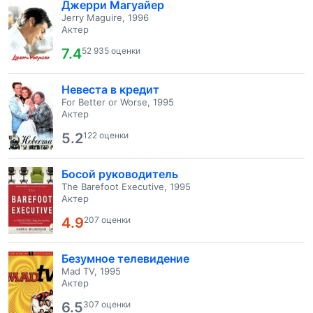
Джерри Магуайер
Jerry Maguire, 1996
Актер
7.4
52 935 оценки
Невеста в кредит
For Better or Worse, 1995
Актер
5.2
122 оценки
Босой руководитель
The Barefoot Executive, 1995
Актер
4.9
207 оценки
Безумное телевидение
Mad TV, 1995
Актер
6.5
307 оценки