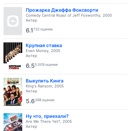
Прожарка Джеффа Фоксворти
Comedy Central Roast of Jeff Foxworthy, 2005
Актер
6.1
722 оценки
Крупная ставка
Even Money, 2005
Актер
6.5
5 009 оценки
Выкупить Кинга
King's Ransom, 2005
Актер
5.6
368 оценки
Ну что, приехали?
Are We There Yet?, 2005
Актер