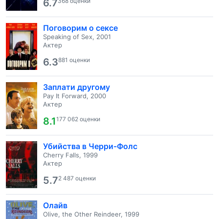
6.7
368 оценки
Поговорим о сексе
Speaking of Sex, 2001
Актер
6.3
881 оценки
Заплати другому
Pay It Forward, 2000
Актер
8.1
177 062 оценки
Убийства в Черри-Фолс
Cherry Falls, 1999
Актер
5.7
2 487 оценки
Олайв
Olive, the Other Reindeer, 1999