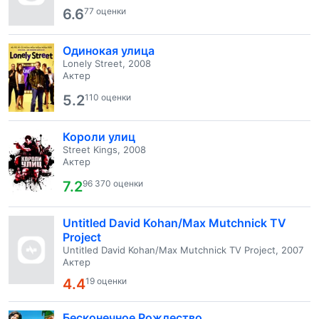
6.6
77 оценки
Одинокая улица
Lonely Street, 2008
Актер
5.2
110 оценки
Короли улиц
Street Kings, 2008
Актер
7.2
96 370 оценки
Untitled David Kohan/Max Mutchnick TV
Project
Untitled David Kohan/Max Mutchnick TV Project, 2007
Актер
4.4
19 оценки
Бесконечное Рождество