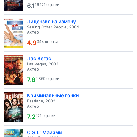
6.1
16 121 оценки
Лицензия на измену
Seeing Other People, 2004
Актер
4.9
344 оценки
Лас Вегас
Las Vegas, 2003
Актер
7.8
2 360 оценки
Криминальные гонки
Fastlane, 2002
Актер
7.2
221 оценки
C.S.I.: Майами