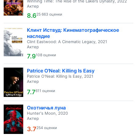
Winning Time: The Rise of the Lakers Dynasty, 2022
Актер
8.6
25 663 оценки
Клинт Иствуд: Кинематографическое
наследие
Clint Eastwood: A Cinematic Legacy, 2021
Актер
7.9
108 оценки
Patrice O'Neal: Killing Is Easy
Patrice O'Neal: Killing Is Easy, 2021
Актер
7.7
611 оценки
Охотничья луна
Hunter's Moon, 2020
Актер
3.7
254 оценки