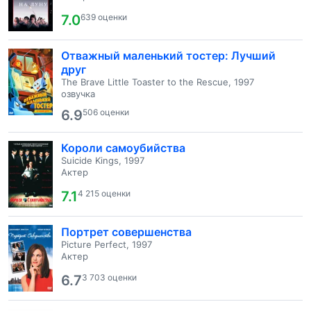
7.0
639 оценки
Отважный маленький тостер: Лучший
друг
The Brave Little Toaster to the Rescue, 1997
озвучка
6.9
506 оценки
Короли самоубийства
Suicide Kings, 1997
Актер
7.1
4 215 оценки
Портрет совершенства
Picture Perfect, 1997
Актер
6.7
3 703 оценки