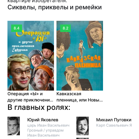
квартире изобретателя.
Сиквелы, приквелы и ремейки
8.4
8.2
Операция «Ы» и
Кавказская
другие приключения
пленница, или Новые
В главных ролях:
Шурика (1965)
приключения
Шурика (1966)
Юрий Яковлев
Михаил Пуговкин
царь Иван Васильевич
Карп Савельевич Якин
Грозный / управдом
Иван Васильевич