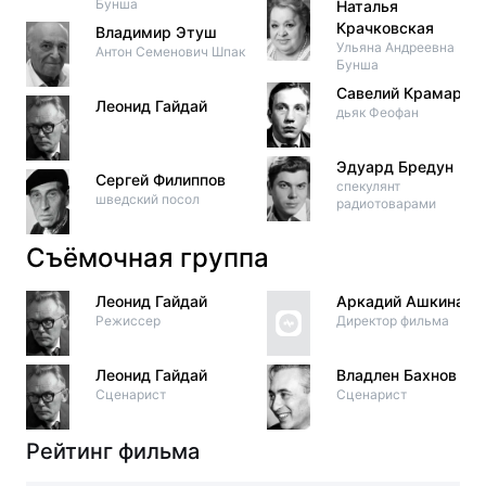
Бунша
Наталья
Крачковская
Владимир Этуш
Ульяна Андреевна
Антон Семенович Шпак
Бунша
Савелий Крамаров
Леонид Гайдай
дьяк Феофан
Эдуард Бредун
Сергей Филиппов
спекулянт
шведский посол
радиотоварами
Съёмочная группа
Леонид Гайдай
Аркадий Ашкинази
Режиссер
Директор фильма
Леонид Гайдай
Владлен Бахнов
Сценарист
Сценарист
Рейтинг фильма