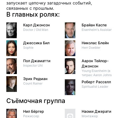
запускает цепочку загадочных событий,
связанных с прошлым.
В главных ролях:
Карл Джонсон
Брайан Каспе
Doctor / Old Man
Eisenheim's Assistant
Джессика Бил
Николас Блейн
Sophie
Herr Doebler
Пол Джаматти
Аарон Тейлор-
Inspector Uhl
Джонсон
Young Eisenheim (в
титрах: Aaron Johnson)
Эрих Редман
Роберт Расселл
Count Rainer
Spiritualist Leader
Съёмочная группа
Нил Бёргер
Наоми Джерати
Режиссер
Монтажер