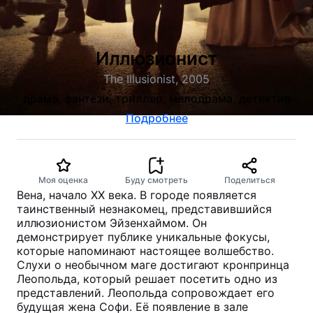
Иллюзионист
The Illusionist, 2005
драма, фэнтези, триллер, мелодрама, детектив
Подробнее
Моя оценка
Буду смотреть
Поделиться
Вена, начало XX века. В городе появляется
таинственный незнакомец, представившийся
иллюзионистом Эйзенхаймом. Он
демонстрирует публике уникальные фокусы,
которые напоминают настоящее волшебство.
Слухи о необычном маге достигают кронпринца
Леопольда, который решает посетить одно из
представлений. Леопольда сопровождает его
будущая жена Софи. Её появление в зале