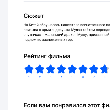
Сюжет
На Китай обрушилось нашествие воинственного пл
призыва в армию, девушка Мулан тайком переоде
спутниках – маленький дракон Мушу, призванный о
подножию заснеженных гор.
Рейтинг фильма
1
2
3
4
5
6
7
8
Если вам понравился этот ф