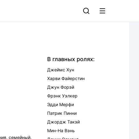
В главных ролях:
Джеймс Хун
Харви Файерстин
Джун Форэй
Фрэнк Уэлкер
Эдди Мерфи
Патрик Пинни
Джордж Такэй
Мин-На Вэнь
ния
,
семейный
,