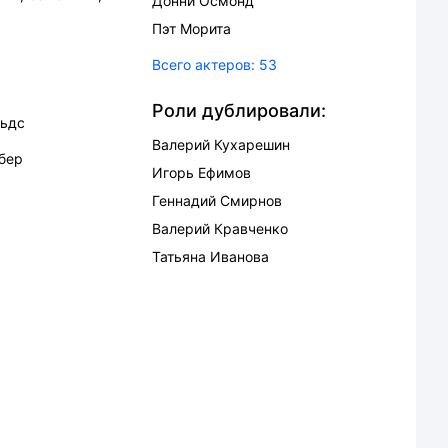
Донни Осмонд
Пэт Морита
Всего актеров:
53
Роли дублировали:
льдс
Валерий Кухарешин
рбер
Игорь Ефимов
Геннадий Смирнов
Валерий Кравченко
Татьяна Иванова