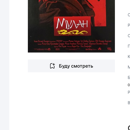
С
Буду смотреть
0
Р