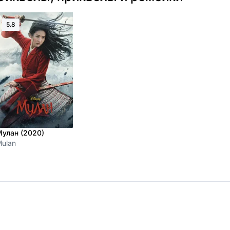
5.8
улан (2020)
ulan