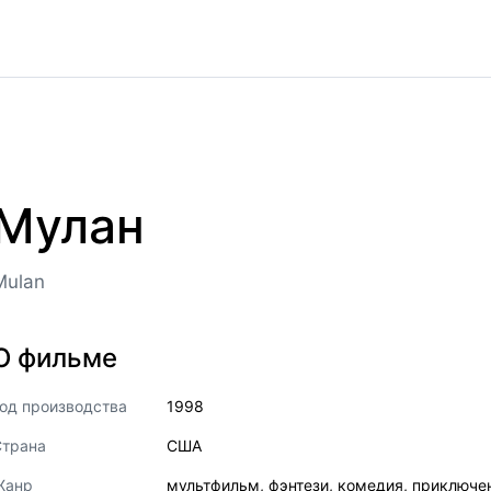
Мулан
Mulan
О фильме
од производства
1998
Страна
США
Жанр
мультфильм
,
фэнтези
,
комедия
,
приключе