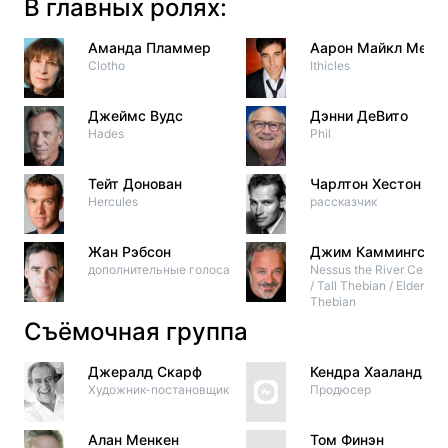
В главных ролях:
Аманда Пламмер
Аарон Майкл Мечи
Clotho
Ithicles
Джеймс Вудс
Дэнни ДеВито
Hades
Phil
Тейт Донован
Чарлтон Хестон
Hercules
рассказчик
Жан Рэбсон
Джим Каммингс
дополнительные голоса
Nessus the River Centau
/ Tall Thebian / Elderly
Thebian
Съёмочная группа
Джералд Скарф
Кендра Хааланд
Художник-постановщик
Продюсер
Алан Менкен
Том Финэн