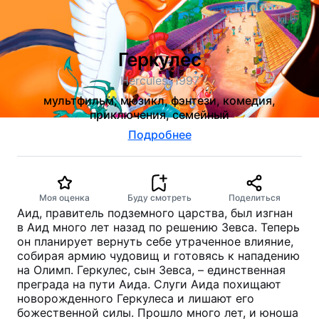
Геркулес
Hercules, 1997
мультфильм, мюзикл, фэнтези, комедия,
приключения, семейный
Подробнее
Моя оценка
Буду смотреть
Поделиться
Аид, правитель подземного царства, был изгнан
в Аид много лет назад по решению Зевса. Теперь
он планирует вернуть себе утраченное влияние,
собирая армию чудовищ и готовясь к нападению
на Олимп. Геркулес, сын Зевса, – единственная
преграда на пути Аида. Слуги Аида похищают
новорожденного Геркулеса и лишают его
божественной силы. Прошло много лет, и юноша