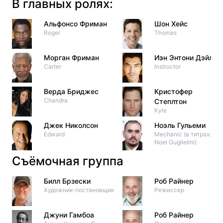
В главных ролях:
Альфонсо Фриман
Шон Хейс
Roger
Thomas
Морган Фриман
Иэн Энтони Дэйл
Carter
Instructor
Верда Бриджес
Кристофер
Chandra
Степлтон
Kyle
Джек Николсон
Ноэль Гульеми
Edward
Mechanic (в титрах:
Noel Guglielmi)
Съёмочная группа
Билл Брзески
Роб Райнер
Художник-постановщик
Режиссер
Джуни Гамбоа
Роб Райнер