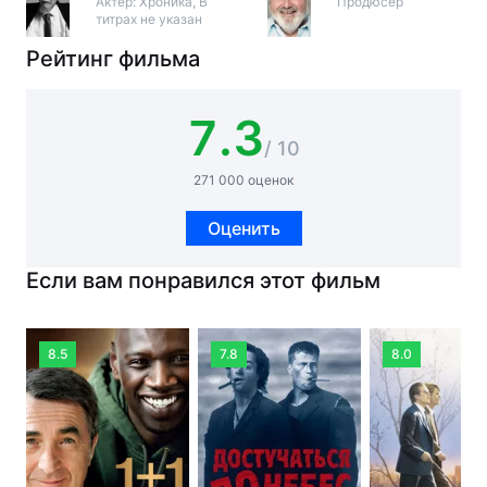
Актер: Хроника, В
Продюсер
титрах не указан
Рейтинг фильма
7.3
/ 10
271 000 оценок
Оценить
Если вам понравился этот фильм
8.5
7.8
8.0