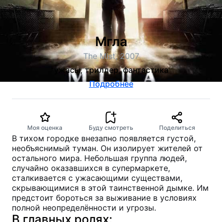
Мгла
The Mist, 2007
ужасы, триллер, фантастика
Подробнее
Моя оценка
Буду смотреть
Поделиться
В тихом городке внезапно появляется густой,
необъяснимый туман. Он изолирует жителей от
остального мира. Небольшая группа людей,
случайно оказавшихся в супермаркете,
сталкивается с ужасающими существами,
скрывающимися в этой таинственной дымке. Им
предстоит бороться за выживание в условиях
полной неопределённости и угрозы.
В главных ролях: