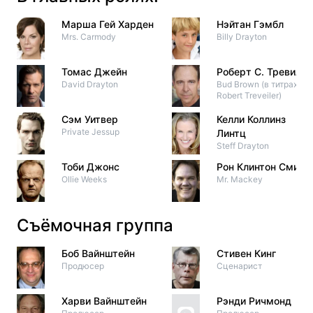
Марша Гей Харден
Нэйтан Гэмбл
Mrs. Carmody
Billy Drayton
Томас Джейн
Роберт С. Тревилер
David Drayton
Bud Brown (в титрах:
Robert Treveiler)
Сэм Уитвер
Келли Коллинз
Private Jessup
Линтц
Steff Drayton
Тоби Джонс
Рон Клинтон Смит
Ollie Weeks
Mr. Mackey
Съёмочная группа
Боб Вайнштейн
Стивен Кинг
Продюсер
Сценарист
Харви Вайнштейн
Рэнди Ричмонд