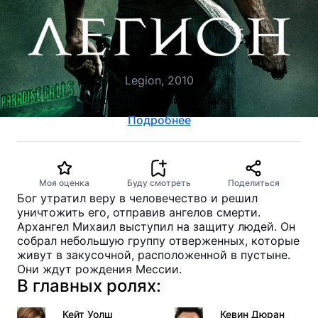
Легион
Legion, 2010
ужасы, фэнтези, боевик
Подробнее
Моя оценка
Буду смотреть
Поделиться
Бог утратил веру в человечество и решил
уничтожить его, отправив ангелов смерти.
Архангел Михаил выступил на защиту людей. Он
собрал небольшую группу отверженных, которые
живут в закусочной, расположенной в пустыне.
Они ждут рождения Мессии.
В главных ролях:
Кейт Уолш
Кевин Дюран