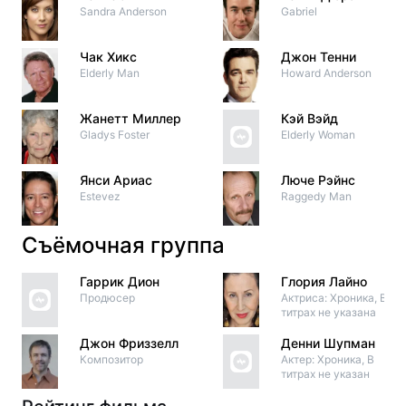
Sandra Anderson
Gabriel
Чак Хикс
Джон Тенни
Elderly Man
Howard Anderson
Жанетт Миллер
Кэй Вэйд
Gladys Foster
Elderly Woman
Янси Ариас
Люче Рэйнс
Estevez
Raggedy Man
Съёмочная группа
Гаррик Дион
Глория Лайно
Продюсер
Актриса: Хроника, В
титрах не указана
Джон Фриззелл
Денни Шупман
Композитор
Актер: Хроника, В
титрах не указан